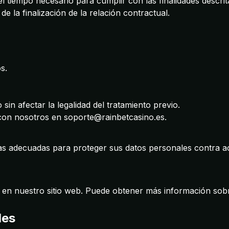
 tiempo necesario para cumplir con las finalidades descrita
e la finalización de la relación contractual.
s.
in afectar la legalidad del tratamiento previo.
 con nosotros en
soporte@rainbetcasino.es
.
s adecuadas para proteger sus datos personales contra ac
a en nuestro sitio web. Puede obtener más información sob
les