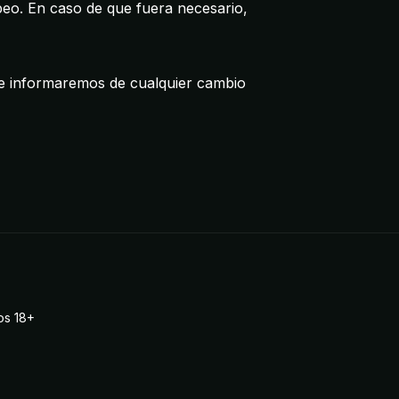
peo. En caso de que fuera necesario,
 Le informaremos de cualquier cambio
os 18+