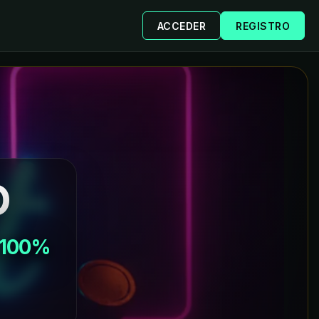
ACCEDER
REGISTRO
O
 100%