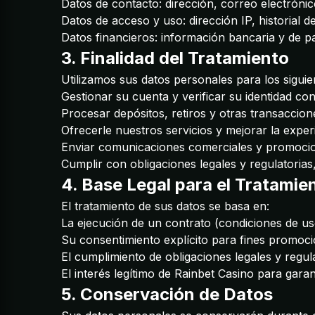
Datos de contacto: dirección, correo electróni
Datos de acceso y uso: dirección IP, historial 
Datos financieros: información bancaria y de p
3. Finalidad del Tratamiento
Utilizamos sus datos personales para los siguien
Gestionar su cuenta y verificar su identidad con
Procesar depósitos, retiros y otras transaccion
Ofrecerle nuestros servicios y mejorar la exper
Enviar comunicaciones comerciales y promocio
Cumplir con obligaciones legales y regulatorias
4. Base Legal para el Tratamie
El tratamiento de sus datos se basa en:
La ejecución de un contrato (condiciones de us
Su consentimiento explícito para fines promoci
El cumplimiento de obligaciones legales y regula
El interés legítimo de Rainbet Casino para gara
5. Conservación de Datos