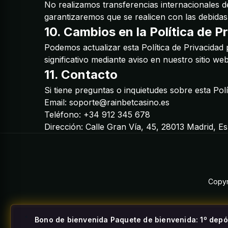
No realizamos transferencias internacionales 
garantizaremos que se realicen con las debidas 
10. Cambios en la Política de P
Podemos actualizar esta Política de Privacidad
significativo mediante aviso en nuestro sitio web
11. Contacto
Si tiene preguntas o inquietudes sobre esta Pol
Email:
soporte@rainbetcasino.es
Teléfono: +34 912 345 678
Dirección: Calle Gran Vía, 45, 28013 Madrid, E
Copyr
Bono de bienvenida Paquete de bienvenida: 1º dep