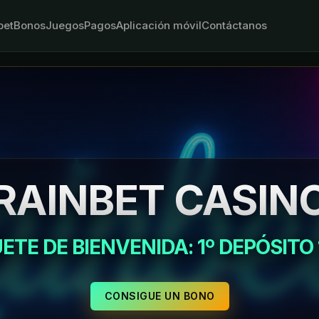
bet
Bonos
Juegos
Pagos
Aplicación móvil
Contáctanos
RAINBET CASIN
ETE DE BIENVENIDA: 1º DEPÓSITO
CONSIGUE UN BONO